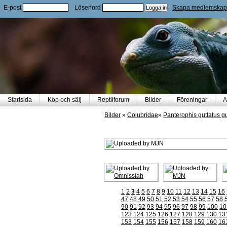
E-post
Lösenord
Skapa medlemskap
Startsida
Köp och sälj
Reptilforum
Bilder
Föreningar
A
Bilder
»
Colubridae
»
Panterophis guttatus gu
1
2
3
4
5
6
7
8
9
10
11
12
13
14
15
16
47
48
49
50
51
52
53
54
55
56
57
58
90
91
92
93
94
95
96
97
98
99
100
10
123
124
125
126
127
128
129
130
13
153
154
155
156
157
158
159
160
16