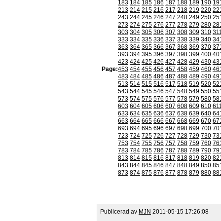
183
184
185
186
187
188
189
190
19
213
214
215
216
217
218
219
220
22
243
244
245
246
247
248
249
250
25
273
274
275
276
277
278
279
280
28
303
304
305
306
307
308
309
310
31
333
334
335
336
337
338
339
340
34
363
364
365
366
367
368
369
370
37
393
394
395
396
397
398
399
400
40
423
424
425
426
427
428
429
430
43
Page:
453
454
455
456
457
458
459
460
46
483
484
485
486
487
488
489
490
49
513
514
515
516
517
518
519
520
52
543
544
545
546
547
548
549
550
55
573
574
575
576
577
578
579
580
58
603
604
605
606
607
608
609
610
61
633
634
635
636
637
638
639
640
64
663
664
665
666
667
668
669
670
67
693
694
695
696
697
698
699
700
70
723
724
725
726
727
728
729
730
73
753
754
755
756
757
758
759
760
76
783
784
785
786
787
788
789
790
79
813
814
815
816
817
818
819
820
82
843
844
845
846
847
848
849
850
85
873
874
875
876
877
878
879
880
88
Publicerad av
MJN
2011-05-15 17:26:08