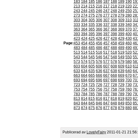
183
184
185
186
187
188
189
190
19
213
214
215
216
217
218
219
220
22
243
244
245
246
247
248
249
250
25
273
274
275
276
277
278
279
280
28
303
304
305
306
307
308
309
310
31
333
334
335
336
337
338
339
340
34
363
364
365
366
367
368
369
370
37
393
394
395
396
397
398
399
400
40
423
424
425
426
427
428
429
430
43
Page:
453
454
455
456
457
458
459
460
46
483
484
485
486
487
488
489
490
49
513
514
515
516
517
518
519
520
52
543
544
545
546
547
548
549
550
55
573
574
575
576
577
578
579
580
58
603
604
605
606
607
608
609
610
61
633
634
635
636
637
638
639
640
64
663
664
665
666
667
668
669
670
67
693
694
695
696
697
698
699
700
70
723
724
725
726
727
728
729
730
73
753
754
755
756
757
758
759
760
76
783
784
785
786
787
788
789
790
79
813
814
815
816
817
818
819
820
82
843
844
845
846
847
848
849
850
85
873
874
875
876
877
878
879
880
88
Publicerad av
LovelyFairy
2011-01-21 21:56