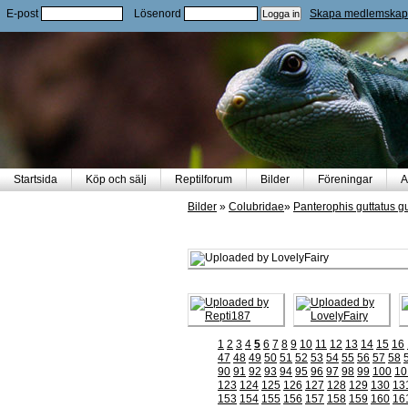
E-post
Lösenord
Skapa medlemskap
Startsida
Köp och sälj
Reptilforum
Bilder
Föreningar
A
Bilder
»
Colubridae
»
Panterophis guttatus gu
1
2
3
4
5
6
7
8
9
10
11
12
13
14
15
16
47
48
49
50
51
52
53
54
55
56
57
58
90
91
92
93
94
95
96
97
98
99
100
10
123
124
125
126
127
128
129
130
13
153
154
155
156
157
158
159
160
16