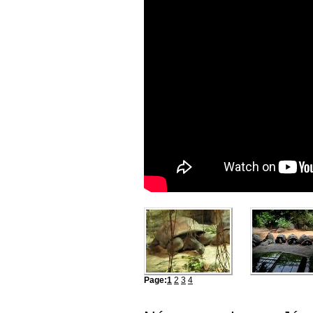
Page:
1
2
3
4