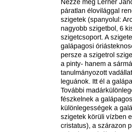
Nézze meg Lerner János 
páratlan élovilággal r
szigetek (spanyolul: A
nagyobb szigetbol, 6 ki
szigetcsoport. A sziget
galápagosi óriásteknos
persze a szigetrol szig
a pinty- hanem a sármá
tanulmányozott vadállat
leguánok. Itt él a gal
További madárkülönleges
fészkelnek a galápagosi
különlegességek a galá
szigetek körüli vízben
cristatus), a szárazon