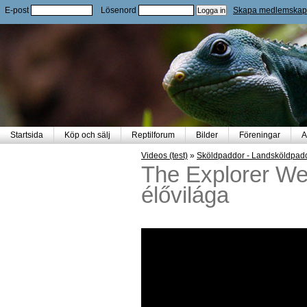
E-post
Lösenord
Skapa medlemskap
Startsida
Köp och sälj
Reptilforum
Bilder
Föreningar
A
Videos (test)
»
Sköldpaddor - Landsköldpad
The Explorer We
élővilága