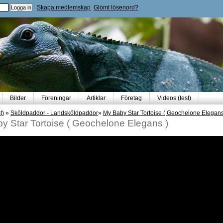
Skapa medlemskap
Glömt lösenord?
Bilder
Föreningar
Artiklar
Företag
Videos (test)
t)
»
Sköldpaddor - Landsköldpaddor
»
My Baby Star Tortoise ( Geochelone Elegans
y Star Tortoise ( Geochelone Elegans )