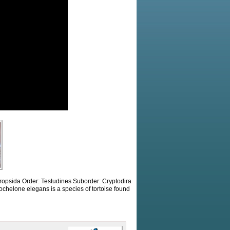
ropsida Order: Testudines Suborder: Cryptodira
helone elegans is a species of tortoise found