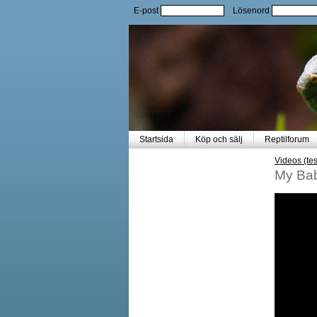
E-post
Lösenord
Startsida
Köp och sälj
Reptilforum
Videos (tes
My Bab