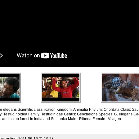
 elegans Scientific classification Kingdom: Animalia Phylum: Chordata Class: Sau
y: Testudinoidea Family: Testudinidae Genus: Geochelone Species: G. elegans Geoc
s and scrub forest in India and Sri Lanka Male : Ribena Female : Vitagen
 av
reptinet
2011-06-16 21:19:28