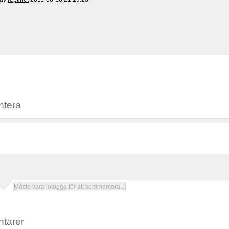
tera
tarer