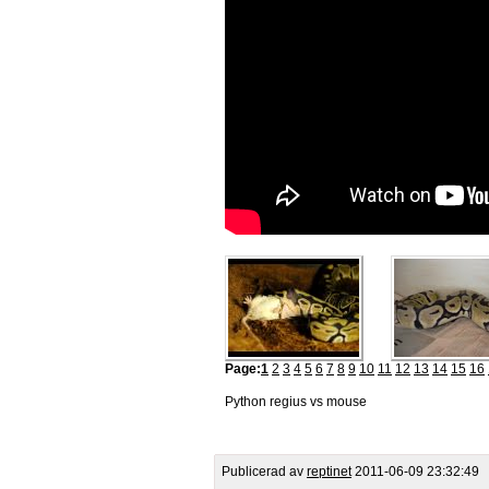
Page:
1
2
3
4
5
6
7
8
9
10
11
12
13
14
15
16
Python regius vs mouse
Publicerad av
reptinet
2011-06-09 23:32:49