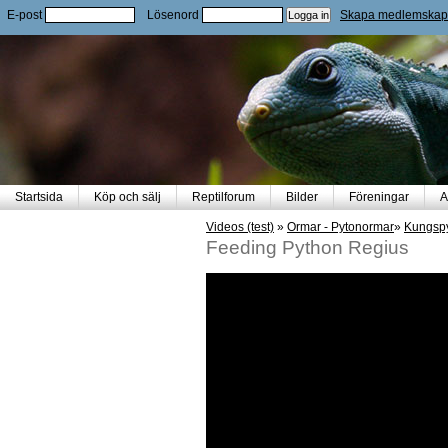
E-post
Lösenord
Skapa medlemskap
Startsida
Köp och sälj
Reptilforum
Bilder
Föreningar
A
Videos (test)
»
Ormar - Pytonormar
»
Kungspy
Feeding Python Regius