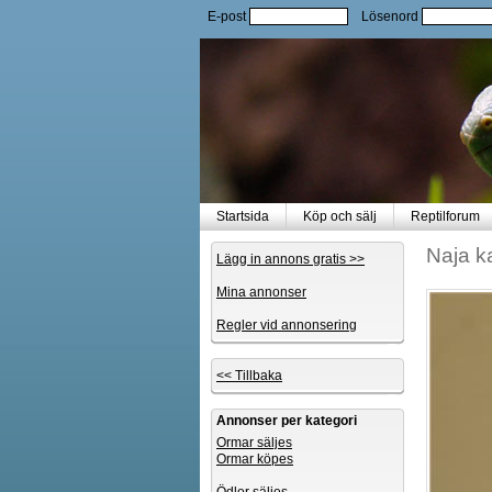
E-post
Lösenord
Startsida
Köp och sälj
Reptilforum
Naja k
Lägg in annons gratis >>
Mina annonser
Regler vid annonsering
<< Tillbaka
Annonser per kategori
Ormar säljes
Ormar köpes