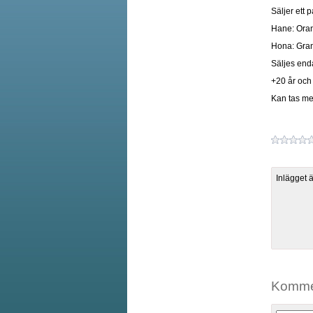
Säljer ett 
Hane: Oran
Hona: Gran
Säljes end
+20 år och 
Kan tas med
Inlägget 
Komme