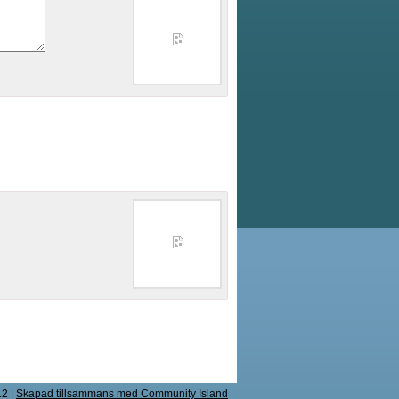
12
|
Skapad tillsammans med Community Island