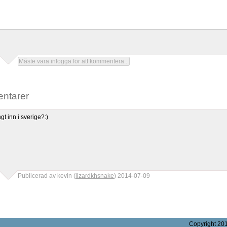
ntarer
gt inn i sverige?:)
Publicerad av
kevin
(
lizardkhsnake
)
2014-07-09
Copyright 20