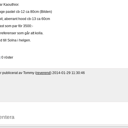
par Kaouthior.
ge pastel cb-12 ca 80cm (Bilden)
it, aberrant hood cb-13 ca 60cm
ast som par för 3500:-
referenser som går att kolla.
 till Solna i helgen.
0 röster
är publicerat av Tommy (
reverend
) 2014-01-29 11:30:46
ntera