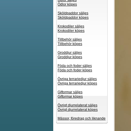
Ödlor säljes
Ödlor köpes
Sköldpaddor säljes
Sköldpaddor köpes
Krokodiler säljes
Krokodiler köpes
Tillbehör säljes
Tillbehör köpes
Groddjur säljes
Groddjur köpes
Föda och foder säljes
Föda och foder köpes
Övriga terrariedjur säljes
Övriga terrariedjur köpes
Giftormar säljes
Giftormar köpes
Övrigt djurrelaterat säljes
Övrigt djurrelaterat köpes
Mässor, föredrag och liknande