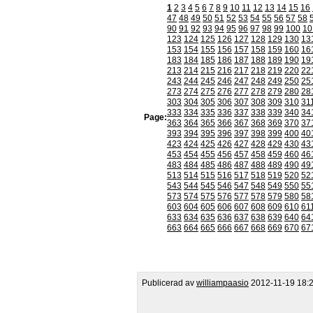
1
2
3
4
5
6
7
8
9
10
11
12
13
14
15
16
47
48
49
50
51
52
53
54
55
56
57
58
90
91
92
93
94
95
96
97
98
99
100
10
123
124
125
126
127
128
129
130
13
153
154
155
156
157
158
159
160
16
183
184
185
186
187
188
189
190
19
213
214
215
216
217
218
219
220
22
243
244
245
246
247
248
249
250
25
273
274
275
276
277
278
279
280
28
303
304
305
306
307
308
309
310
31
333
334
335
336
337
338
339
340
34
Page:
363
364
365
366
367
368
369
370
37
393
394
395
396
397
398
399
400
40
423
424
425
426
427
428
429
430
43
453
454
455
456
457
458
459
460
46
483
484
485
486
487
488
489
490
49
513
514
515
516
517
518
519
520
52
543
544
545
546
547
548
549
550
55
573
574
575
576
577
578
579
580
58
603
604
605
606
607
608
609
610
61
633
634
635
636
637
638
639
640
64
663
664
665
666
667
668
669
670
67
Publicerad av
williampaasio
2012-11-19 18: