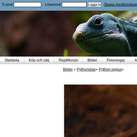
E-post
Lösenord
Skapa medlemskap
Startsida
Köp och sälj
Reptilforum
Bilder
Föreningar
A
Bilder
»
Pythonidae
»
Python regius
»