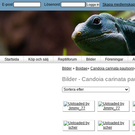
E-post
Lösenord
Skapa medlemskap
Startsida
Köp och sälj
Reptilforum
Bilder
Föreningar
A
Bilder
»
Boidae
»
Candoia carinata paulsoni
Bilder
-
Candoia carinata pa