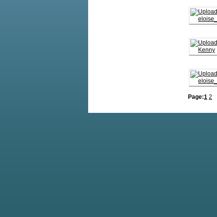
Page:
1
2