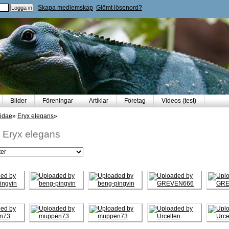
Skapa medlemskap
Glömt lösenord?
Bilder
Föreningar
Artiklar
Företag
Videos (test)
idae
»
Eryx elegans
»
-
Eryx elegans