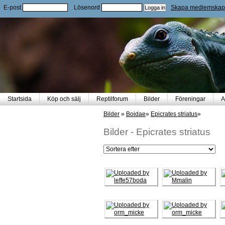
E-post
Lösenord
Skapa medlemskap
Startsida
Köp och sälj
Reptilforum
Bilder
Föreningar
A
Bilder
»
Boidae
»
Epicrates striatus
»
Bilder
-
Epicrates striatus