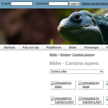
E-post
Lösenord
Skapa medlemskap
Startsida
Köp och sälj
Reptilforum
Bilder
Föreningar
A
Bilder
»
Boidae
»
Candoia aspera
»
Bilder
-
Candoia aspera