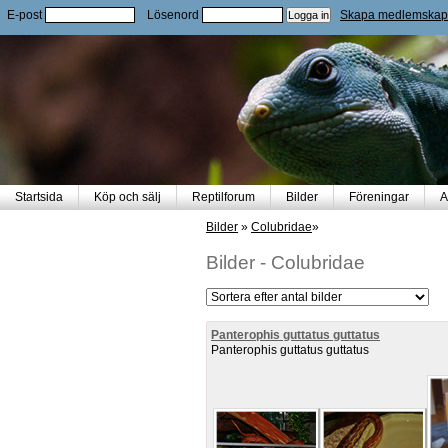
E-post
Lösenord
Skapa medlemskap
Startsida
Köp och sälj
Reptilforum
Bilder
Föreningar
A
Bilder
»
Colubridae
»
Bilder
-
Colubridae
Panterophis guttatus guttatus
Panterophis guttatus guttatus